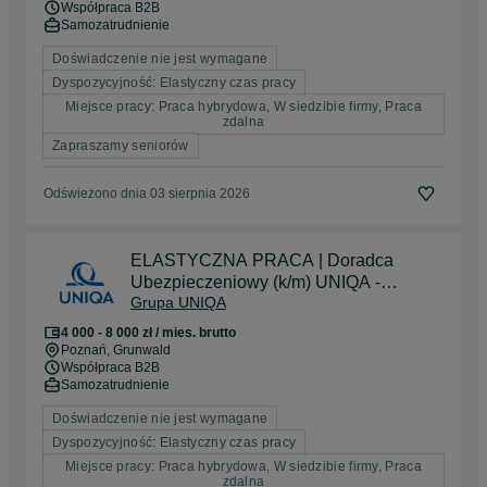
Współpraca B2B
Samozatrudnienie
Doświadczenie nie jest wymagane
Dyspozycyjność: Elastyczny czas pracy
Miejsce pracy: Praca hybrydowa, W siedzibie firmy, Praca
zdalna
Zapraszamy seniorów
Odświeżono dnia 03 sierpnia 2026
ELASTYCZNA PRACA | Doradca
Ubezpieczeniowy (k/m) UNIQA -
Grupa UNIQA
Poznań i okolice | BEZ
DOŚWIADCZENA
4 000 - 8 000 zł / mies. brutto
Poznań
, Grunwald
Współpraca B2B
Samozatrudnienie
Doświadczenie nie jest wymagane
Dyspozycyjność: Elastyczny czas pracy
Miejsce pracy: Praca hybrydowa, W siedzibie firmy, Praca
zdalna