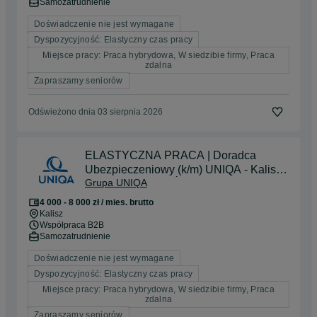
Samozatrudnienie
Doświadczenie nie jest wymagane
Dyspozycyjność: Elastyczny czas pracy
Miejsce pracy: Praca hybrydowa, W siedzibie firmy, Praca
zdalna
Zapraszamy seniorów
Odświeżono dnia 03 sierpnia 2026
ELASTYCZNA PRACA | Doradca
Ubezpieczeniowy (k/m) UNIQA - Kalisz i
Grupa UNIQA
okolice | BEZ DOŚWIADCZENA
4 000 - 8 000 zł / mies. brutto
Kalisz
Współpraca B2B
Samozatrudnienie
Doświadczenie nie jest wymagane
Dyspozycyjność: Elastyczny czas pracy
Miejsce pracy: Praca hybrydowa, W siedzibie firmy, Praca
zdalna
Zapraszamy seniorów