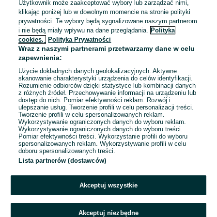
Ubezpieczeniowy (k/m) UNIQA -
Użytkownik może zaakceptować wybory lub zarządzać nimi,
Grupa UNIQA
klikając poniżej lub w dowolnym momencie na stronie polityki
Rzeszów i okolice | BEZ
prywatności. Te wybory będą sygnalizowane naszym partnerom
DOŚWIADCZENA
4 000 - 8 000 zł / mies. brutto
i nie będą miały wpływu na dane przeglądania.
Polityka
Rzeszów
cookies,
Polityka Prywatności
Współpraca B2B
Wraz z naszymi partnerami przetwarzamy dane w celu
Samozatrudnienie
zapewnienia:
Doświadczenie nie jest wymagane
Użycie dokładnych danych geolokalizacyjnych. Aktywne
Dyspozycyjność: Elastyczny czas pracy
skanowanie charakterystyki urządzenia do celów identyfikacji.
Miejsce pracy: Praca hybrydowa, W siedzibie firmy, Praca
Rozumienie odbiorców dzięki statystyce lub kombinacji danych
zdalna
z różnych źródeł. Przechowywanie informacji na urządzeniu lub
dostęp do nich. Pomiar efektywności reklam. Rozwój i
Zapraszamy seniorów
ulepszanie usług. Tworzenie profili w celu personalizacji treści.
Tworzenie profili w celu spersonalizowanych reklam.
Wykorzystywanie ograniczonych danych do wyboru reklam.
Odświeżono dnia 03 sierpnia 2026
Wykorzystywanie ograniczonych danych do wyboru treści.
Pomiar efektywności treści. Wykorzystanie profili do wyboru
spersonalizowanych reklam. Wykorzystywanie profili w celu
doboru spersonalizowanych treści.
Lista partnerów (dostawców)
1
2
3
Akceptuj wszystkie
Akceptuj niezbędne