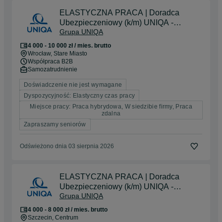
ELASTYCZNA PRACA | Doradca
Ubezpieczeniowy (k/m) UNIQA -
Grupa UNIQA
Wrocław i okolice | BEZ
DOŚWIADCZENA
4 000 - 10 000 zł / mies. brutto
Wrocław
, Stare Miasto
Współpraca B2B
Samozatrudnienie
Doświadczenie nie jest wymagane
Dyspozycyjność: Elastyczny czas pracy
Miejsce pracy: Praca hybrydowa, W siedzibie firmy, Praca
zdalna
Zapraszamy seniorów
Odświeżono dnia 03 sierpnia 2026
ELASTYCZNA PRACA | Doradca
Ubezpieczeniowy (k/m) UNIQA -
Grupa UNIQA
Szczecin i okolice | BEZ
DOŚWIADCZENA
4 000 - 8 000 zł / mies. brutto
Szczecin
, Centrum