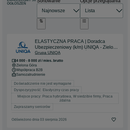
ZNALEŹLIŚMY 30
Sortowanie
Opcje przeglądania
OGŁOSZEŃ
ELASTYCZNA PRACA | Doradca
Ubezpieczeniowy (k/m) UNIQA - Zielona
Grupa UNIQA
Góra i okolice | BEZ DOŚWIADCZENA
4 000 - 8 000 zł / mies. brutto
Zielona Góra
Współpraca B2B
Samozatrudnienie
Doświadczenie nie jest wymagane
Dyspozycyjność: Elastyczny czas pracy
Miejsce pracy: Praca hybrydowa, W siedzibie firmy, Praca
zdalna
Zapraszamy seniorów
Odświeżono dnia 03 sierpnia 2026