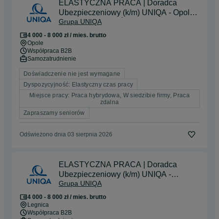
ELASTYCZNA PRACA | Doradca
Ubezpieczeniowy (k/m) UNIQA - Opole i
Grupa UNIQA
okolice | BEZ DOŚWIADCZENA
4 000 - 8 000 zł / mies. brutto
Opole
Współpraca B2B
Samozatrudnienie
Doświadczenie nie jest wymagane
Dyspozycyjność: Elastyczny czas pracy
Miejsce pracy: Praca hybrydowa, W siedzibie firmy, Praca
zdalna
Zapraszamy seniorów
Odświeżono dnia 03 sierpnia 2026
ELASTYCZNA PRACA | Doradca
Ubezpieczeniowy (k/m) UNIQA -
Grupa UNIQA
Legnica i okolice | BEZ
DOŚWIADCZENA
4 000 - 8 000 zł / mies. brutto
Legnica
Współpraca B2B