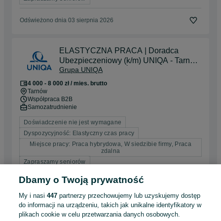
Odświeżono dnia 03 sierpnia 2026
ELASTYCZNA PRACA | Doradca
Ubezpieczeniowy (k/m) UNIQA - Tarnów
Grupa UNIQA
i okolice | BEZ DOŚWIADCZENA
4 000 - 8 000 zł / mies. brutto
Tarnów
Współpraca B2B
Samozatrudnienie
Doświadczenie nie jest wymagane
Dyspozycyjność: Elastyczny czas pracy
Miejsce pracy: Praca hybrydowa, W siedzibie firmy, Praca
zdalna
Zapraszamy seniorów
Dbamy o Twoją prywatność
Odświeżono dnia 03 sierpnia 2026
My i nasi
447
partnerzy przechowujemy lub uzyskujemy dostęp
do informacji na urządzeniu, takich jak unikalne identyfikatory w
ELASTYCZNA PRACA | Doradca
plikach cookie w celu przetwarzania danych osobowych.