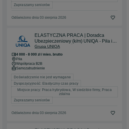
Zapraszamy seniorów
Odświeżono dnia 03 sierpnia 2026
ELASTYCZNA PRACA | Doradca
Ubezpieczeniowy (k/m) UNIQA - Piła i
Grupa UNIQA
okolice | BEZ DOŚWIADCZENA
4 000 - 8 000 zł / mies. brutto
Piła
Współpraca B2B
Samozatrudnienie
Doświadczenie nie jest wymagane
Dyspozycyjność: Elastyczny czas pracy
Miejsce pracy: Praca hybrydowa, W siedzibie firmy, Praca
zdalna
Zapraszamy seniorów
Odświeżono dnia 03 sierpnia 2026